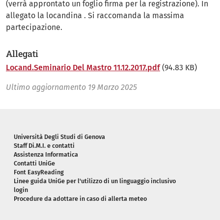
(verrà approntato un foglio firma per la registrazione). In
allegato la locandina . Si raccomanda la massima
partecipazione.
Allegati
Locand.Seminario Del Mastro 11.12.2017.pdf
(94.83 KB)
Ultimo aggiornamento
19 Marzo 2025
Piè di pagina
Università Degli Studi di Genova
Staff Di.M.I. e contatti
Assistenza Informatica
Contatti UniGe
Font EasyReading
Linee guida UniGe per l'utilizzo di un linguaggio inclusivo
login
Procedure da adottare in caso di allerta meteo